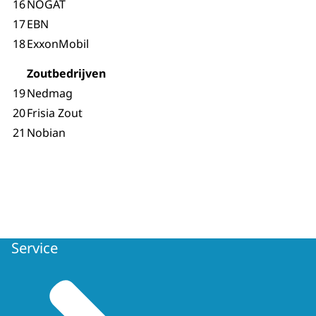
16
NOGAT
17
EBN
18
ExxonMobil
Zoutbedrijven
19
Nedmag
20
Frisia Zout
21
Nobian
Service