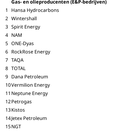
Gas- en olieproducenten (E&P-bedrijven)
1
Hansa Hydrocarbons
2
Wintershall
3
Spirit Energy
4
NAM
5
ONE-Dyas
6
RockRose Energy
7
TAQA
8
TOTAL
9
Dana Petroleum
10
Vermilion Energy
11
Neptune Energy
12
Petrogas
13
Kistos
14
Jetex Petroleum
15
NGT