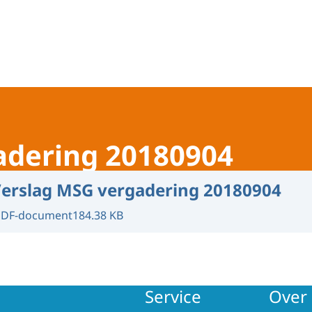
nsparency Initiative - Nederland
adering 20180904
erslag MSG vergadering 20180904
PDF-document
184.38 KB
Service
Over 