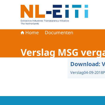
Naar de homepage van Extractive Industries Tra
Home
Documenten
Verslag MSG verg
Download:
V
Verslag
04-09-2018